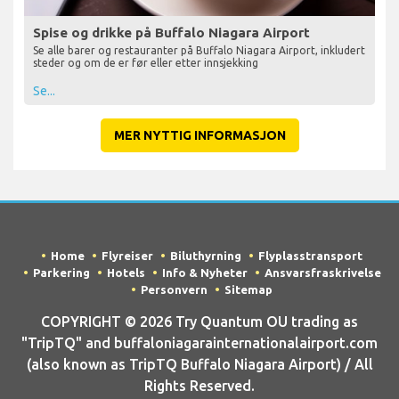
Spise og drikke på Buffalo Niagara Airport
Se alle barer og restauranter på Buffalo Niagara Airport, inkludert
steder og om de er før eller etter innsjekking
Se...
MER NYTTIG INFORMASJON
Home
Flyreiser
Biluthyrning
Flyplasstransport
Parkering
Hotels
Info & Nyheter
Ansvarsfraskrivelse
Personvern
Sitemap
COPYRIGHT © 2026 Try Quantum OU trading as
"TripTQ" and buffaloniagarainternationalairport.com
(also known as TripTQ Buffalo Niagara Airport) / All
Rights Reserved.