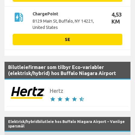
ev_station
ChargePoint
4,53
KM
8129 Main St, Buffalo, NY 14221,
United States
SE
Bilutleiefirmaer som tilbyr Eco-variabler
(elektrisk/hybrid) hos Buffalo Niagara Airport
Hertz
star
star
star
star
star_half
Elektrisk/hybridbilutleie hos Buffalo Niagara Airport – Vanlige
spørsmål