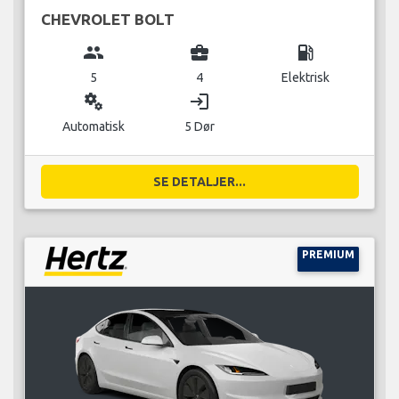
CHEVROLET BOLT
group
business_center
local_gas_station
5
4
Elektrisk
miscellaneous_services
login
Automatisk
5 Dør
SE DETALJER...
PREMIUM