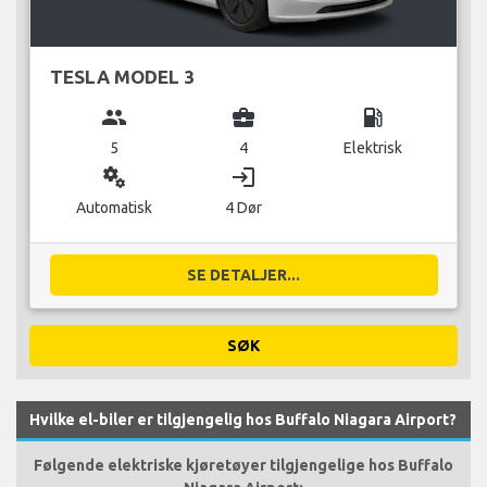
TESLA MODEL 3
group
business_center
local_gas_station
5
4
Elektrisk
miscellaneous_services
login
Automatisk
4 Dør
SE DETALJER...
SØK
Hvilke el-biler er tilgjengelig hos Buffalo Niagara Airport?
Følgende elektriske kjøretøyer tilgjengelige hos Buffalo