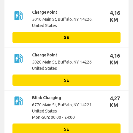
ev_station
ChargePoint
4,16
KM
5010 Main St, Buffalo, NY 14226,
United States
SE
ev_station
ChargePoint
4,16
KM
5020 Main St, Buffalo, NY 14226,
United States
SE
ev_station
Blink Charging
4,27
KM
6770 Main St, Buffalo, NY 14221,
United States
Mon-Sun: 00:00 - 24:00
SE