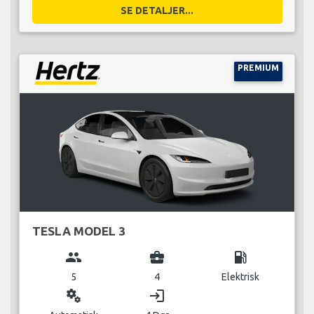
SE DETALJER...
PREMIUM
TESLA MODEL 3
group
business_center
local_gas_station
5
4
Elektrisk
miscellaneous_services
login