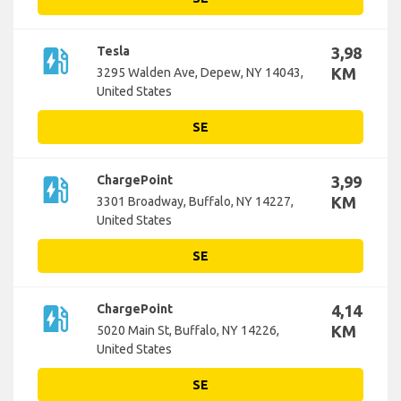
ev_station
Tesla
3,98
KM
3295 Walden Ave, Depew, NY 14043,
United States
SE
ev_station
ChargePoint
3,99
KM
3301 Broadway, Buffalo, NY 14227,
United States
SE
ev_station
ChargePoint
4,14
KM
5020 Main St, Buffalo, NY 14226,
United States
SE