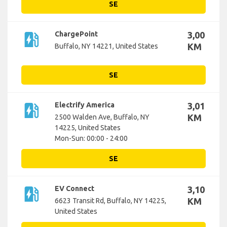
SE
ev_station
ChargePoint
3,00
KM
Buffalo, NY 14221, United States
SE
ev_station
Electrify America
3,01
KM
2500 Walden Ave, Buffalo, NY
14225, United States
Mon-Sun: 00:00 - 24:00
SE
ev_station
EV Connect
3,10
KM
6623 Transit Rd, Buffalo, NY 14225,
United States