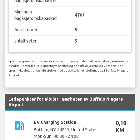
bagasjeromskapasitet
Minimum
470 l
bagasjeromskapasitet
Antall dører
5
antall seter
5
Spesifikasjonene som vises er kun for informasjonsformål, vi kan ikke garantere den
eksakte Chevrolet Bolt kjøretøymodellen og spesifikasjonene du vil motta. For
spesifikke detaljer bør du sjekke med det gitte bilutleiefirmaet på Buffalo Niagara
Airport.
Ladepunkter for elbiler i nærheten av Buffalo Niagara
Airport
ev_station
EV Charging Station
0,18
KM
Buffalo, NY 14225, United States
Mon-Sun: 00:00 - 24:00