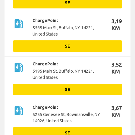
SE
ev_station
ChargePoint
3,19
KM
5565 Main St, Buffalo, NY 14221,
United States
SE
ev_station
ChargePoint
3,52
KM
5195 Main St, Buffalo, NY 14221,
United States
SE
ev_station
ChargePoint
3,67
KM
5255 Genesee St, Bowmansville, NY
14026, United States
SE