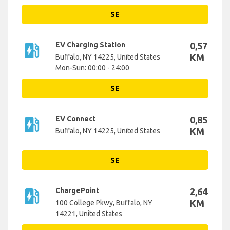
SE
ev_station
EV Charging Station
0,57
KM
Buffalo, NY 14225, United States
Mon-Sun: 00:00 - 24:00
SE
ev_station
EV Connect
0,85
KM
Buffalo, NY 14225, United States
SE
ev_station
ChargePoint
2,64
KM
100 College Pkwy, Buffalo, NY
14221, United States