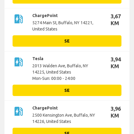
ev_station
ChargePoint
3,67
KM
5274 Main St, Buffalo, NY 14221,
United States
SE
ev_station
Tesla
3,94
KM
2013 Walden Ave, Buffalo, NY
14225, United States
Mon-Sun: 00:00 - 24:00
SE
ev_station
ChargePoint
3,96
KM
2500 Kensington Ave, Buffalo, NY
14226, United States
SE