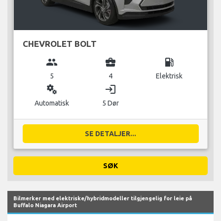
CHEVROLET BOLT
group
business_center
local_gas_station
5
4
Elektrisk
miscellaneous_services
login
Automatisk
5 Dør
SE DETALJER...
SØK
Bilmerker med elektriske/hybridmodeller tilgjengelig for leie på
Buffalo Niagara Airport