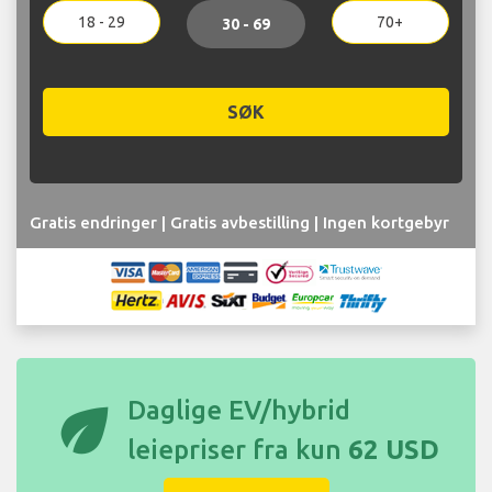
18 - 29
70+
30 - 69
SØK
Gratis endringer | Gratis avbestilling | Ingen kortgebyr
eco
Daglige EV/hybrid
leiepriser fra kun
62 USD