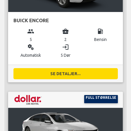
BUICK ENCORE
group
business_center
local_gas_station
5
2
Bensin
miscellaneous_services
login
Automatisk
5 Dør
SE DETALJER...
FULL STØRRELSE