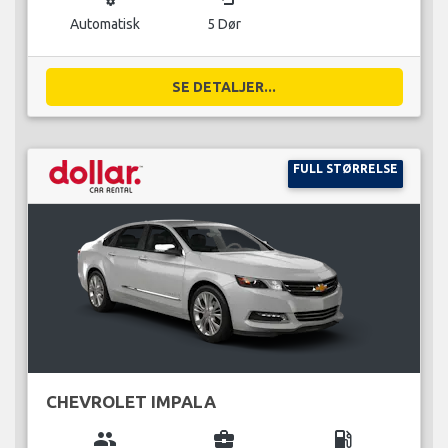
Automatisk
5 Dør
SE DETALJER...
FULL STØRRELSE
CHEVROLET IMPALA
group
business_center
local_gas_station