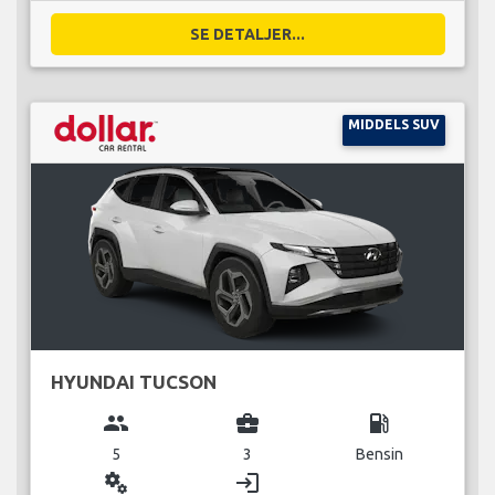
SE DETALJER...
MIDDELS SUV
HYUNDAI TUCSON
group
business_center
local_gas_station
5
3
Bensin
miscellaneous_services
login