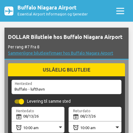
Buffalo Niagara Airport
Essential Airport Informasjon og tjenester
DOLLAR Bilutleie hos Buffalo Niagara Airport
Per rang #7 Fra 8
Sammenligne bilutleiefirmaer hos Buffalo Niagara Airport
USLÅELIG BILUTLEIE
Hentested
Levering til samme sted
Hentedato
Returdato