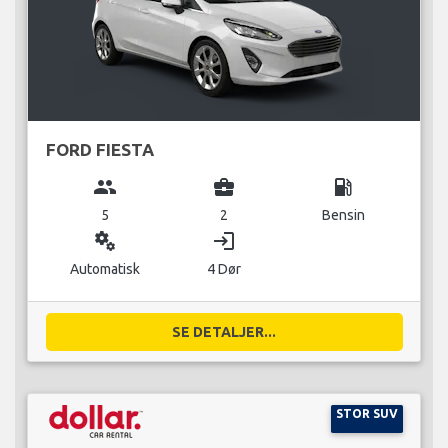
FORD FIESTA
group
business_center
local_gas_station
5
2
Bensin
miscellaneous_services
login
Automatisk
4 Dør
SE DETALJER...
STOR SUV