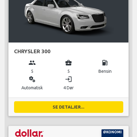
CHRYSLER 300
group
business_center
local_gas_station
5
5
Bensin
miscellaneous_services
login
Automatisk
4 Dør
SE DETALJER...
ØKONOMI