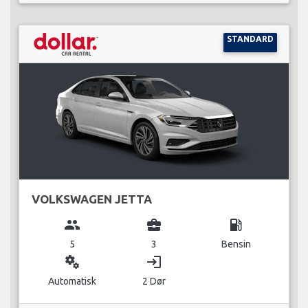
STANDARD
VOLKSWAGEN JETTA
group
business_center
local_gas_station
5
3
Bensin
miscellaneous_services
login
Automatisk
2 Dør