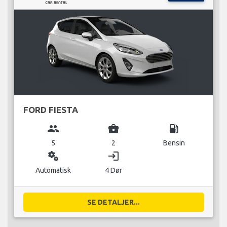
FORD FIESTA
group
business_center
local_gas_station
5
2
Bensin
miscellaneous_services
login
Automatisk
4 Dør
SE DETALJER...