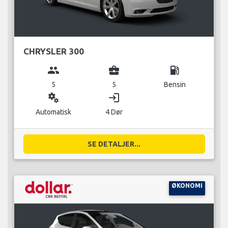
CHRYSLER 300
group
business_center
local_gas_station
5
5
Bensin
miscellaneous_services
login
Automatisk
4 Dør
SE DETALJER...
ØKONOMI