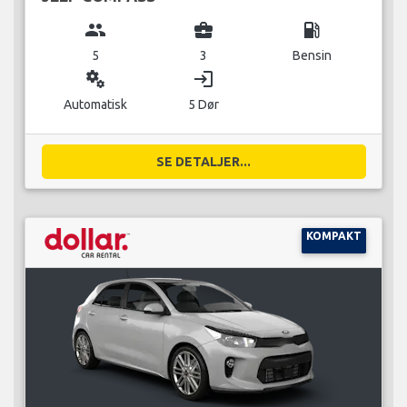
group
business_center
local_gas_station
5
3
Bensin
miscellaneous_services
login
Automatisk
5 Dør
SE DETALJER...
KOMPAKT