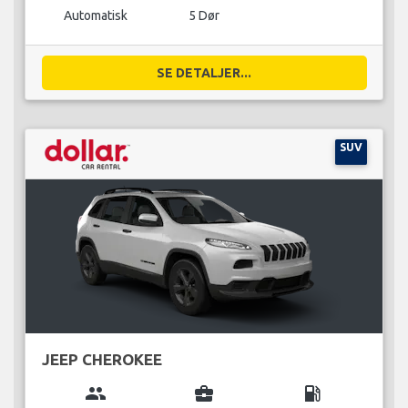
Automatisk
5 Dør
SE DETALJER...
SUV
JEEP CHEROKEE
group
business_center
local_gas_station