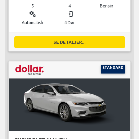
5
4
Bensin
miscellaneous_services
login
Automatisk
4 Dør
SE DETALJER...
STANDARD