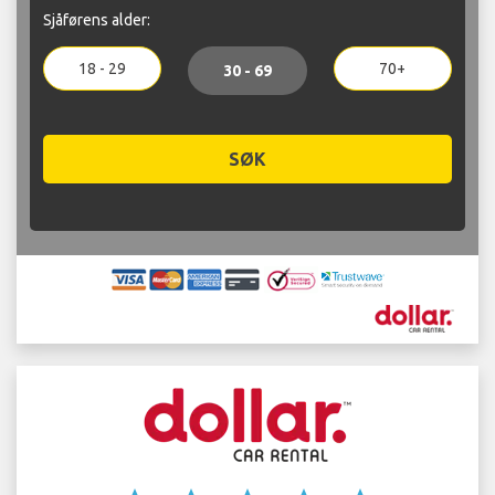
Sjåførens alder:
18 - 29
70+
30 - 69
SØK