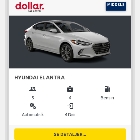
MIDDELS
HYUNDAI ELANTRA
group
business_center
local_gas_station
5
4
Bensin
miscellaneous_services
login
Automatisk
4 Dør
SE DETALJER...