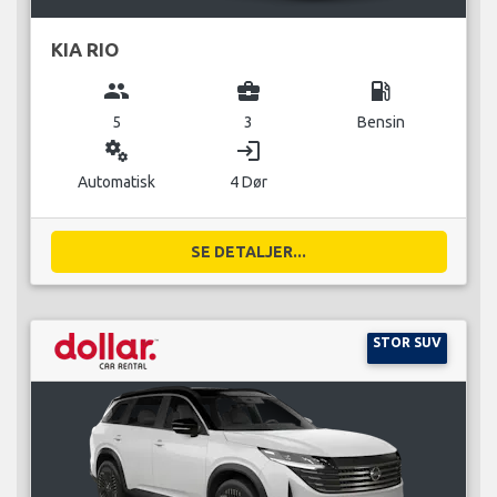
KIA RIO
group
business_center
local_gas_station
5
3
Bensin
miscellaneous_services
login
Automatisk
4 Dør
SE DETALJER...
STOR SUV