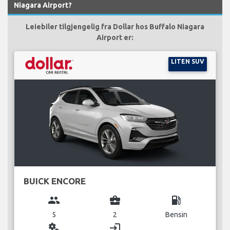
Niagara Airport?
Leiebiler tilgjengelig fra Dollar hos Buffalo Niagara
Airport er:
LITEN SUV
BUICK ENCORE
group
business_center
local_gas_station
5
2
Bensin
miscellaneous_services
login