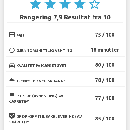
star
star
star
star
star_border
Rangering 7,9 Resultat fra 10
credit_card
75 / 100
PRIS
timer
18 minutter
GJENNOMSNITTLIG VENTING
directions_car
80 / 100
KVALITET PÅ KJØRETØYET
room_service
78 / 100
TJENESTER VED SKRANKE
flag
PICK-UP (AVHENTING) AV
77 / 100
KJØRETØY
beenhere
DROP-OFF (TILBAKELEVERING) AV
85 / 100
KJØRETØY