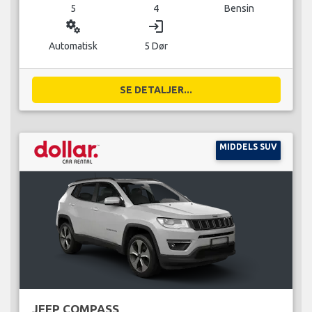
5
4
Bensin
miscellaneous_services
login
Automatisk
5 Dør
SE DETALJER...
MIDDELS SUV
JEEP COMPASS