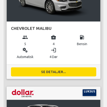
CHEVROLET MALIBU
group
business_center
local_gas_station
5
4
Bensin
miscellaneous_services
login
Automatisk
4 Dør
SE DETALJER...
LUKSUS