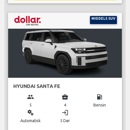
MIDDELS SUV
HYUNDAI SANTA FE
group
business_center
local_gas_station
5
4
Bensin
miscellaneous_services
login
Automatisk
5 Dør