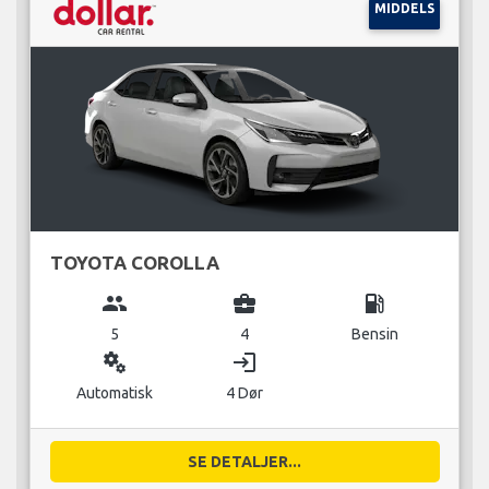
MIDDELS
TOYOTA COROLLA
group
business_center
local_gas_station
5
4
Bensin
miscellaneous_services
login
Automatisk
4 Dør
SE DETALJER...