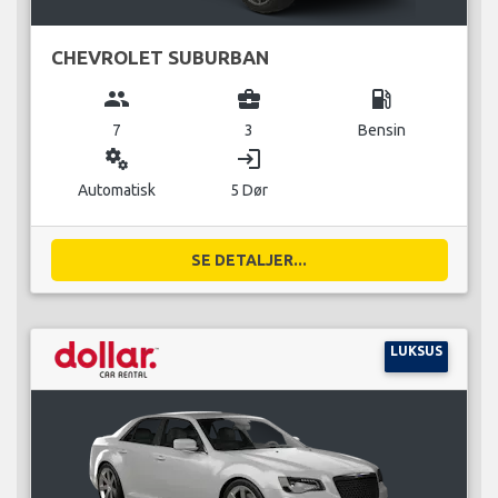
CHEVROLET SUBURBAN
group
business_center
local_gas_station
7
3
Bensin
miscellaneous_services
login
Automatisk
5 Dør
SE DETALJER...
LUKSUS