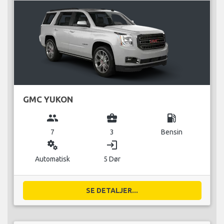
GMC YUKON
group
business_center
local_gas_station
7
3
Bensin
miscellaneous_services
login
Automatisk
5 Dør
SE DETALJER...