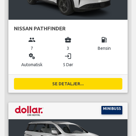
NISSAN PATHFINDER
group
business_center
local_gas_station
7
3
Bensin
miscellaneous_services
login
Automatisk
5 Dør
SE DETALJER...
MINIBUSS