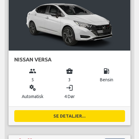
NISSAN VERSA
group
business_center
local_gas_station
5
3
Bensin
miscellaneous_services
login
Automatisk
4 Dør
SE DETALJER...