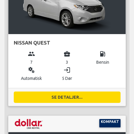
NISSAN QUEST
group
business_center
local_gas_station
7
3
Bensin
miscellaneous_services
login
Automatisk
5 Dør
SE DETALJER...
KOMPAKT