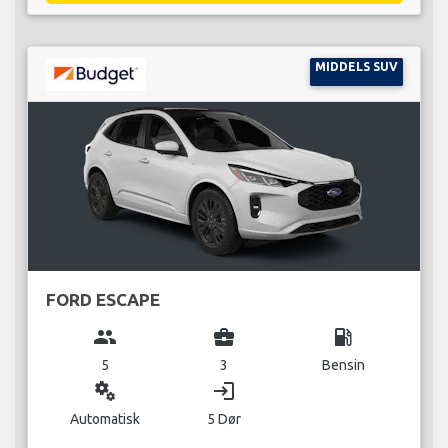
MIDDELS SUV
FORD ESCAPE
group
business_center
local_gas_station
5
3
Bensin
miscellaneous_services
login
Automatisk
5 Dør