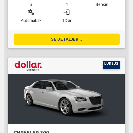
5
4
Bensin
miscellaneous_services
login
Automatisk
4 Dør
SE DETALJER...
LUKSUS
CHRYSLER 300