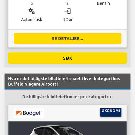
5
2
Bensin
miscellaneous_services
login
Automatisk
4 Dør
SE DETALJER...
SØK
Hva er det billigste bilutleiefirmaet i hver kategori hos
Buffalo Niagara Airport?
De billigste bilutleiefirmaer per kategori er:
ØKONOMI