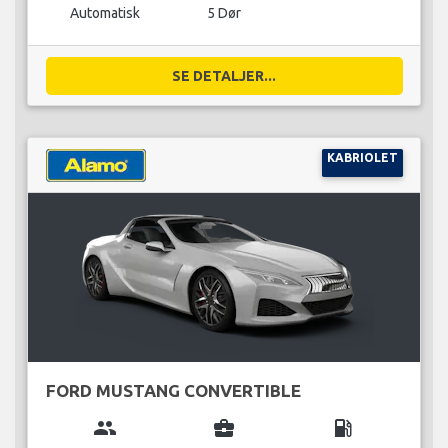
Automatisk
5 Dør
SE DETALJER...
KABRIOLET
FORD MUSTANG CONVERTIBLE
group
business_center
local_gas_station