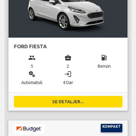
FORD FIESTA
group
business_center
local_gas_station
5
2
Bensin
miscellaneous_services
login
Automatisk
4 Dør
SE DETALJER...
KOMPAKT