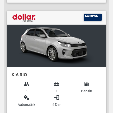
KOMPAKT
KIA RIO
group
business_center
local_gas_station
5
3
Bensin
miscellaneous_services
login
Automatisk
4 Dør