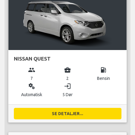
NISSAN QUEST
group
business_center
local_gas_station
7
2
Bensin
miscellaneous_services
login
Automatisk
5 Dør
SE DETALJER...