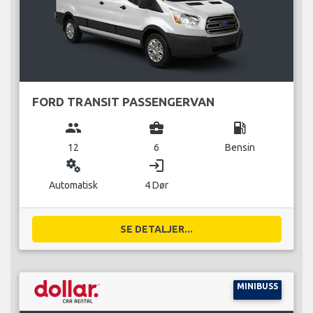
FORD TRANSIT PASSENGERVAN
group
business_center
local_gas_station
12
6
Bensin
miscellaneous_services
login
Automatisk
4 Dør
SE DETALJER...
MINIBUSS