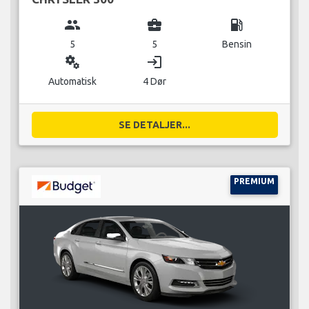
group
business_center
local_gas_station
5
5
Bensin
miscellaneous_services
login
Automatisk
4 Dør
SE DETALJER...
PREMIUM