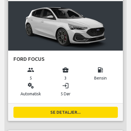
FORD FOCUS
group
business_center
local_gas_station
5
3
Bensin
miscellaneous_services
login
Automatisk
5 Dør
SE DETALJER...