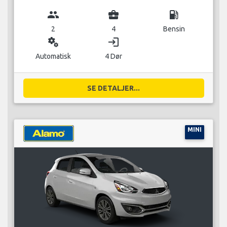
group
business_center
local_gas_station
2
4
Bensin
miscellaneous_services
login
Automatisk
4 Dør
SE DETALJER...
MINI