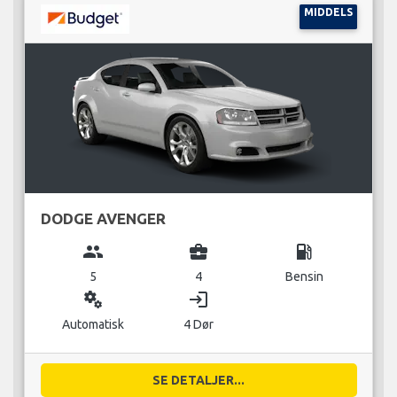
MIDDELS
DODGE AVENGER
group
business_center
local_gas_station
5
4
Bensin
miscellaneous_services
login
Automatisk
4 Dør
SE DETALJER...