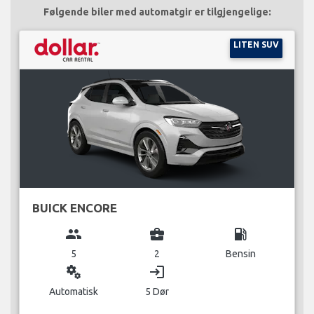
Følgende biler med automatgir er tilgjengelige:
LITEN SUV
BUICK ENCORE
group
business_center
local_gas_station
5
2
Bensin
miscellaneous_services
login
Automatisk
5 Dør