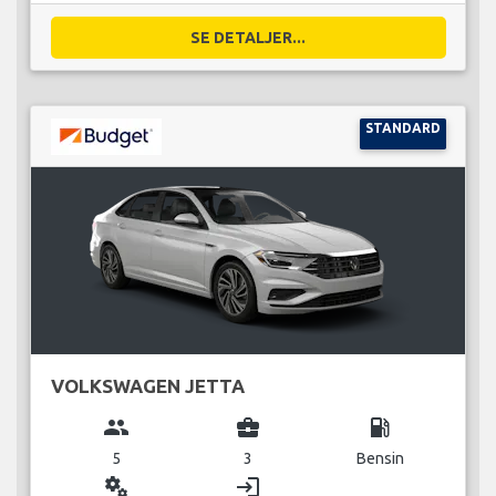
SE DETALJER...
STANDARD
VOLKSWAGEN JETTA
group
business_center
local_gas_station
5
3
Bensin
miscellaneous_services
login