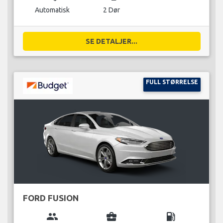
Automatisk
2 Dør
SE DETALJER...
FULL STØRRELSE
FORD FUSION
group
business_center
local_gas_station