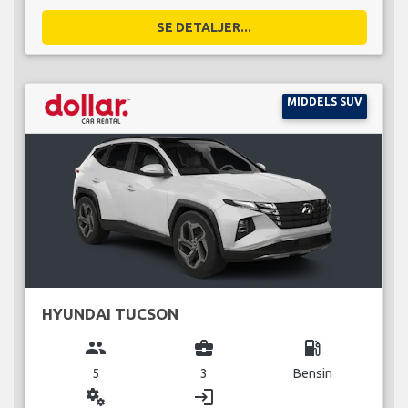
SE DETALJER...
MIDDELS SUV
HYUNDAI TUCSON
group
business_center
local_gas_station
5
3
Bensin
miscellaneous_services
login