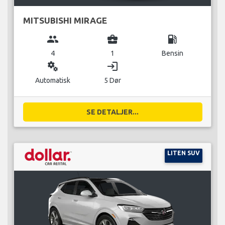
MITSUBISHI MIRAGE
group
business_center
local_gas_station
4
1
Bensin
miscellaneous_services
login
Automatisk
5 Dør
SE DETALJER...
LITEN SUV