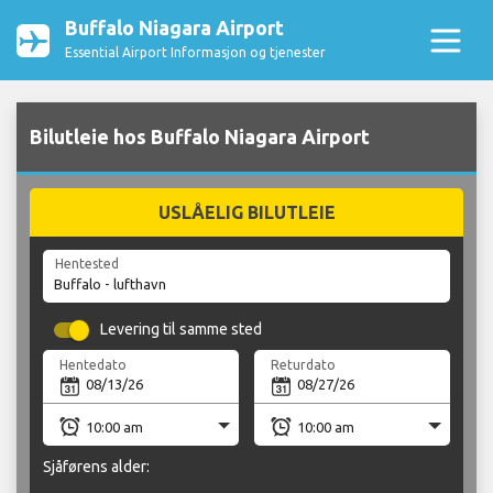
Buffalo Niagara Airport
Essential Airport Informasjon og tjenester
Bilutleie hos Buffalo Niagara Airport
USLÅELIG BILUTLEIE
Hentested
Levering til samme sted
Hentedato
Returdato
Sjåførens alder: