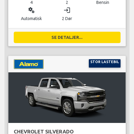
4
2
Bensin
miscellaneous_services
login
Automatisk
2 Dør
SE DETALJER...
STOR LASTEBIL
CHEVROLET SILVERADO