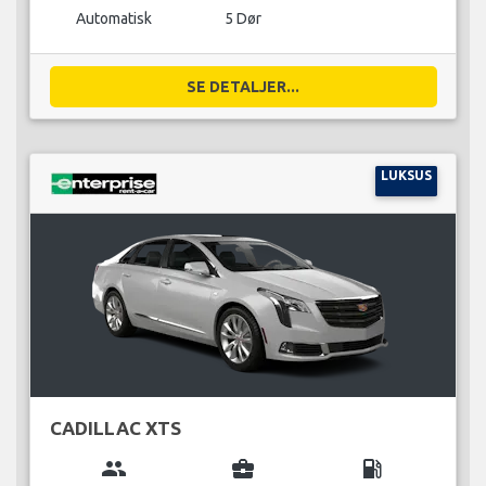
Automatisk
5 Dør
SE DETALJER...
LUKSUS
CADILLAC XTS
group
business_center
local_gas_station