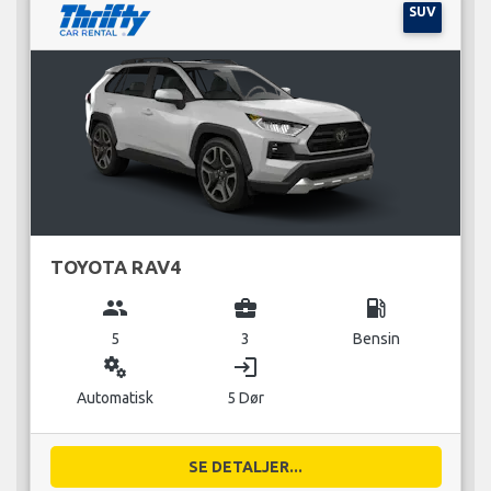
SUV
TOYOTA RAV4
group
business_center
local_gas_station
5
3
Bensin
miscellaneous_services
login
Automatisk
5 Dør
SE DETALJER...