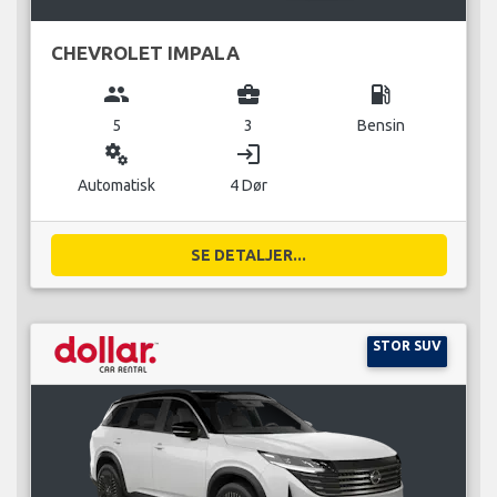
CHEVROLET IMPALA
group
business_center
local_gas_station
5
3
Bensin
miscellaneous_services
login
Automatisk
4 Dør
SE DETALJER...
STOR SUV