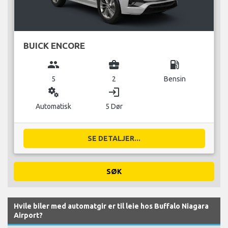
BUICK ENCORE
group
business_center
local_gas_station
5
2
Bensin
miscellaneous_services
login
Automatisk
5 Dør
SE DETALJER...
SØK
Hvile biler med automatgir er til leie hos Buffalo Niagara
Airport?