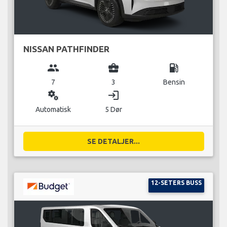
NISSAN PATHFINDER
group
business_center
local_gas_station
7
3
Bensin
miscellaneous_services
login
Automatisk
5 Dør
SE DETALJER...
12-SETERS BUSS