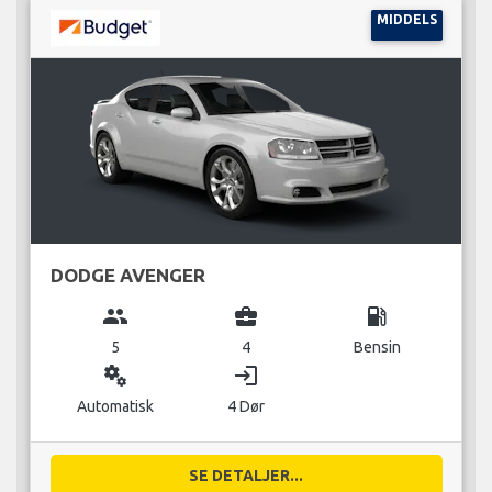
MIDDELS
DODGE AVENGER
group
business_center
local_gas_station
5
4
Bensin
miscellaneous_services
login
Automatisk
4 Dør
SE DETALJER...