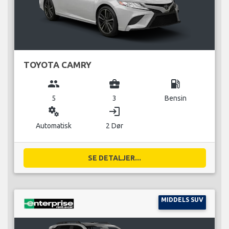
TOYOTA CAMRY
group
business_center
local_gas_station
5
3
Bensin
miscellaneous_services
login
Automatisk
2 Dør
SE DETALJER...
MIDDELS SUV