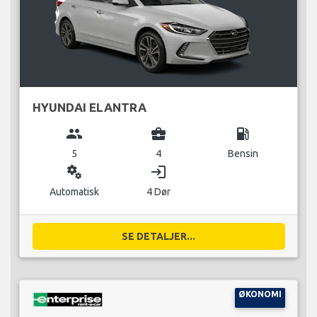
HYUNDAI ELANTRA
group
business_center
local_gas_station
5
4
Bensin
miscellaneous_services
login
Automatisk
4 Dør
SE DETALJER...
ØKONOMI