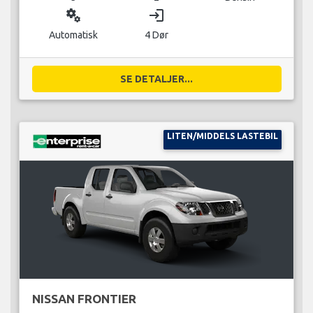
miscellaneous_services
login
Automatisk
4 Dør
SE DETALJER...
LITEN/MIDDELS LASTEBIL
NISSAN FRONTIER