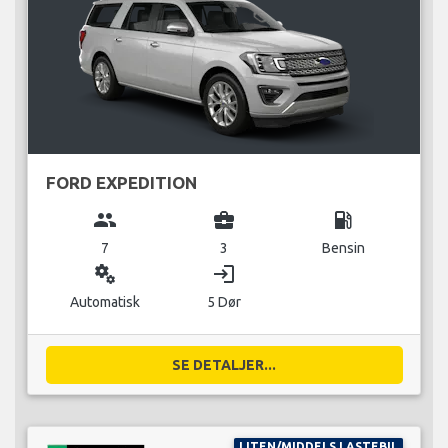
FORD EXPEDITION
group
business_center
local_gas_station
7
3
Bensin
miscellaneous_services
login
Automatisk
5 Dør
SE DETALJER...
LITEN/MIDDELS LASTEBIL