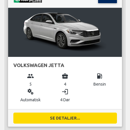
VOLKSWAGEN JETTA
group
business_center
local_gas_station
5
4
Bensin
miscellaneous_services
login
Automatisk
4 Dør
SE DETALJER...