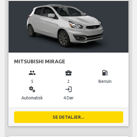
MITSUBISHI MIRAGE
group
business_center
local_gas_station
5
2
Bensin
miscellaneous_services
login
Automatisk
4 Dør
SE DETALJER...