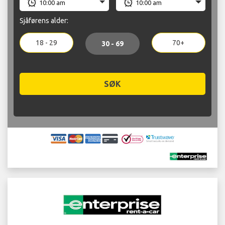
Sjåførens alder:
18 - 29
70+
30 - 69
SØK