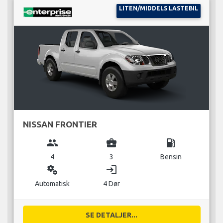
LITEN/MIDDELS LASTEBIL
NISSAN FRONTIER
group
business_center
local_gas_station
4
3
Bensin
miscellaneous_services
login
Automatisk
4 Dør
SE DETALJER...