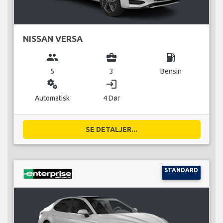
NISSAN VERSA
group
business_center
local_gas_station
5
3
Bensin
miscellaneous_services
login
Automatisk
4 Dør
SE DETALJER...
STANDARD