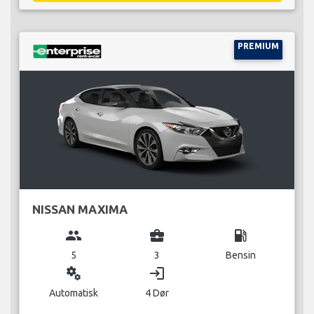
PREMIUM
NISSAN MAXIMA
group
business_center
local_gas_station
5
3
Bensin
miscellaneous_services
login
Automatisk
4 Dør