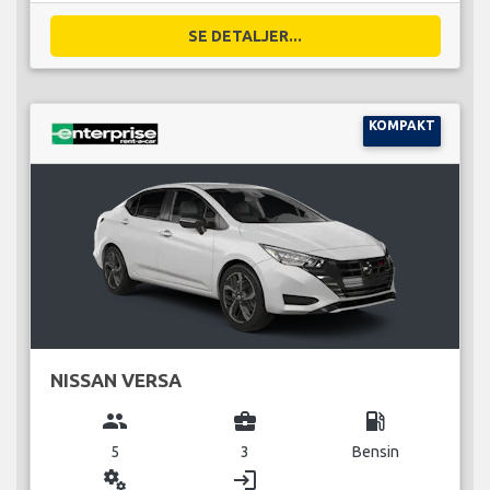
SE DETALJER...
KOMPAKT
NISSAN VERSA
group
business_center
local_gas_station
5
3
Bensin
miscellaneous_services
login