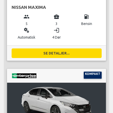
NISSAN MAXIMA
group
business_center
local_gas_station
5
3
Bensin
miscellaneous_services
login
Automatisk
4 Dør
SE DETALJER...
KOMPAKT