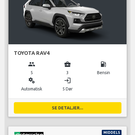
TOYOTA RAV4
group
business_center
local_gas_station
5
3
Bensin
miscellaneous_services
login
Automatisk
5 Dør
SE DETALJER...
MIDDELS