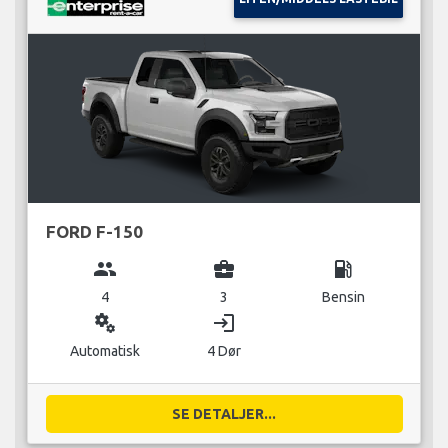
FORD F-150
group
business_center
local_gas_station
4
3
Bensin
miscellaneous_services
login
Automatisk
4 Dør
SE DETALJER...