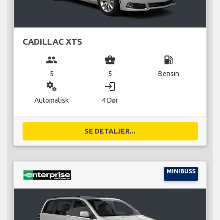
CADILLAC XTS
group
business_center
local_gas_station
5
5
Bensin
miscellaneous_services
login
Automatisk
4 Dør
SE DETALJER...
MINIBUSS