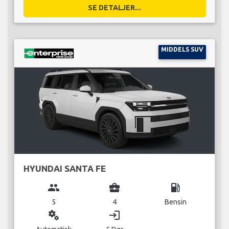
SE DETALJER...
MIDDELS SUV
HYUNDAI SANTA FE
group
business_center
local_gas_station
5
4
Bensin
miscellaneous_services
login