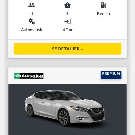
group
business_center
local_gas_station
4
3
Bensin
miscellaneous_services
login
Automatisk
4 Dør
SE DETALJER...
PREMIUM