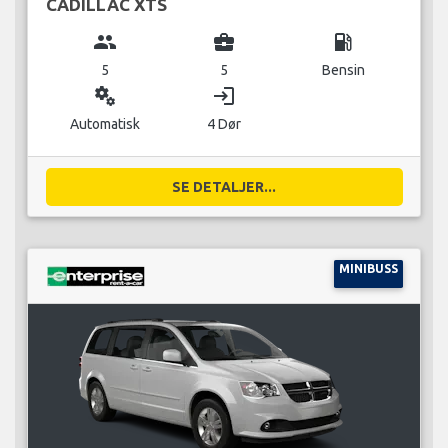
CADILLAC XTS
group
business_center
local_gas_station
5
5
Bensin
miscellaneous_services
login
Automatisk
4 Dør
SE DETALJER...
MINIBUSS