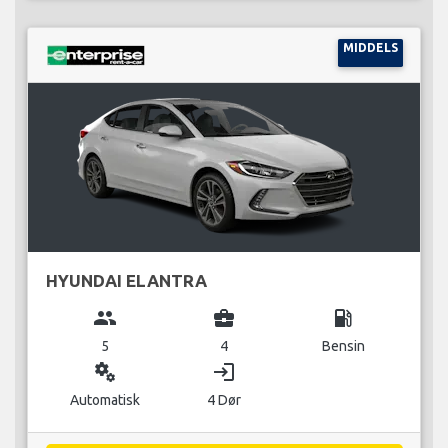
MIDDELS
HYUNDAI ELANTRA
group
business_center
local_gas_station
5
4
Bensin
miscellaneous_services
login
Automatisk
4 Dør