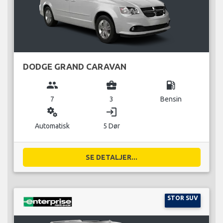
DODGE GRAND CARAVAN
group
business_center
local_gas_station
7
3
Bensin
miscellaneous_services
login
Automatisk
5 Dør
SE DETALJER...
STOR SUV