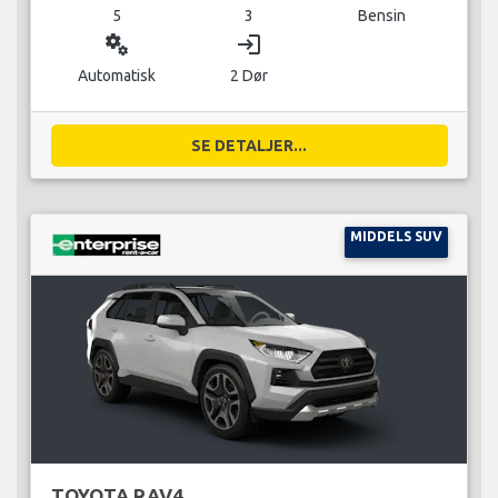
5
3
Bensin
miscellaneous_services
login
Automatisk
2 Dør
SE DETALJER...
MIDDELS SUV
TOYOTA RAV4