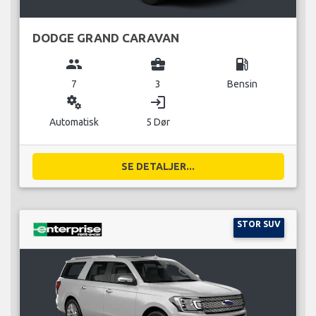
DODGE GRAND CARAVAN
group
business_center
local_gas_station
7
3
Bensin
miscellaneous_services
login
Automatisk
5 Dør
SE DETALJER...
STOR SUV