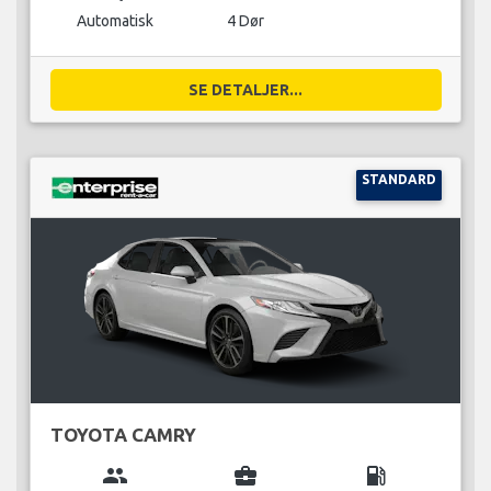
Automatisk
4 Dør
SE DETALJER...
STANDARD
TOYOTA CAMRY
group
business_center
local_gas_station