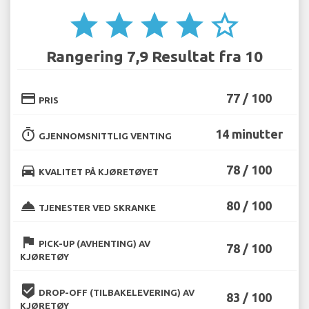
star
star
star
star
star_border
Rangering 7,9 Resultat fra 10
credit_card
77 / 100
PRIS
timer
14 minutter
GJENNOMSNITTLIG VENTING
directions_car
78 / 100
KVALITET PÅ KJØRETØYET
room_service
80 / 100
TJENESTER VED SKRANKE
flag
PICK-UP (AVHENTING) AV
78 / 100
KJØRETØY
beenhere
DROP-OFF (TILBAKELEVERING) AV
83 / 100
KJØRETØY