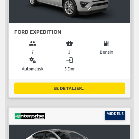
FORD EXPEDITION
group
business_center
local_gas_station
7
3
Bensin
miscellaneous_services
login
Automatisk
5 Dør
SE DETALJER...
MIDDELS