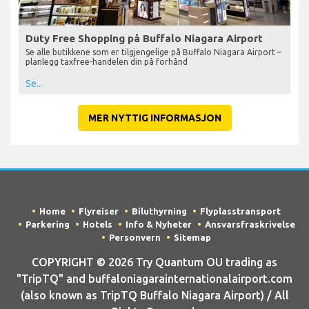
Duty Free Shopping på Buffalo Niagara Airport
Se alle butikkene som er tilgjengelige på Buffalo Niagara Airport –
planlegg taxfree-handelen din på forhånd
Se...
MER NYTTIG INFORMASJON
Home
Flyreiser
Biluthyrning
Flyplasstransport
Parkering
Hotels
Info & Nyheter
Ansvarsfraskrivelse
Personvern
Sitemap
COPYRIGHT © 2026 Try Quantum OU trading as
"TripTQ" and buffaloniagarainternationalairport.com
(also known as TripTQ Buffalo Niagara Airport) / All