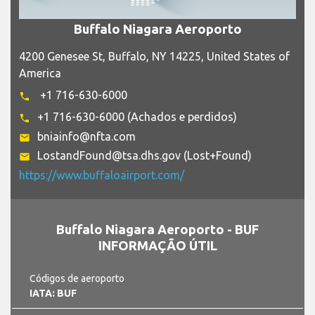
Buffalo Niagara Aeroporto
4200 Genesee St, Buffalo, NY 14225, United States of
America
+1 716-630-6000
phone
+1 716-630-6000 (Achados e perdidos)
phone
bniainfo@nfta.com
email
LostandFound@tsa.dhs.gov (Lost+Found)
email
https://www.buffaloairport.com/
Buffalo Niagara Aeroporto - BUF
INFORMAÇÃO ÚTIL
Códigos de aeroporto
IATA: BUF