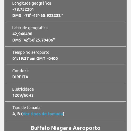
Longitude geográfica
-78,732201
DMS: -78°-43'-55.922232''
Latitude geográfica
42,940498
DMS: 42°56'25.79406''
Tempo no aeroporto
01:19:37 am GMT -0400
Conduzir
DIREITA
Eletricidade
120V/60Hz
Tipo de tomada
A, B (
Ver tipos de tomada
)
Buffalo Niagara Aeroporto