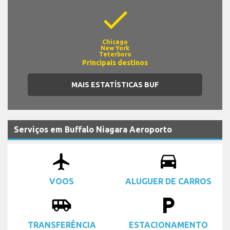
check
Chicago
New York
Teterboro
Principais destinos
MAIS ESTATÍSTICAS BUF
Serviços em Buffalo Niagara Aeroporto
airplanemode_active
drive_eta
VOOS
ALUGUER DE CARROS
airport_shuttle
local_parking
TRANSFERÊNCIA
ESTACIONAMENTO