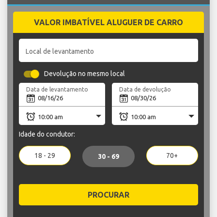
VALOR IMBATÍVEL ALUGUER DE CARRO
Local de levantamento
Devolução no mesmo local
Data de levantamento
Data de devolução
Idade do condutor:
18 - 29
70+
30 - 69
PROCURAR