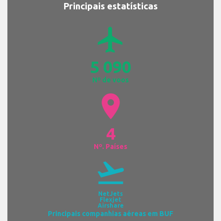
Principais estatísticas
airplanemode_active
5 090
Nº de voos
location_on
4
Nº. Países
flight_takeoff
NetJets
Flexjet
Airshare
Principais companhias aéreas em BUF