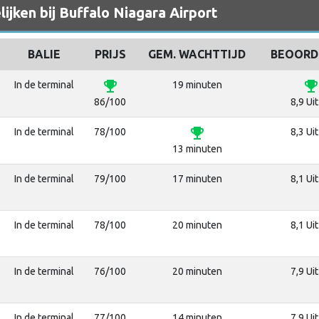
ijken bij Buffalo Niagara Airport
BALIE
PRIJS
GEM. WACHTTIJD
BEOORD
emoji_events
emoji_event
In de terminal
19 minuten
86/100
8,9 Ui
emoji_events
In de terminal
78/100
8,3 Ui
13 minuten
In de terminal
79/100
17 minuten
8,1 Ui
In de terminal
78/100
20 minuten
8,1 Ui
In de terminal
76/100
20 minuten
7,9 Ui
In de terminal
77/100
14 minuten
7,9 Ui