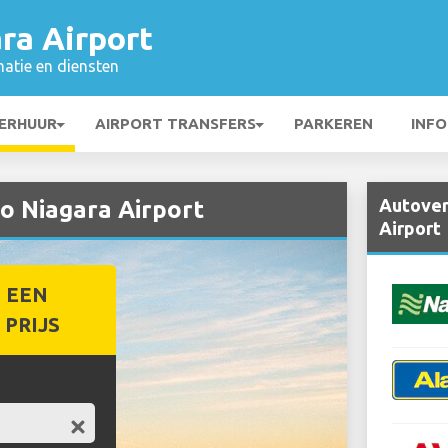
ra Airport
matie en diensten
ERHUUR
AIRPORT TRANSFERS
PARKEREN
INFO
Autover
o Niagara Airport
Airport
 EEN
PRIJS