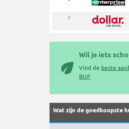
7
Wil je iets sch
eco
Vind de
beste aan
BUF
Wat zijn de goedkoopste hu