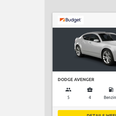
DODGE AVENGER
group
business_center
local_gas_station
5
4
Benzi
DETAILS WEE