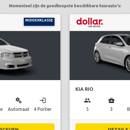
Momenteel zijn de goedkoopste beschikbare huurauto's:
MIDDENKLASSE
KIA RIO
miscellaneous_services
login
group
business_center
ne
Automaat
4 Portier
5
3
B
RGEVEN...
DETAILS 