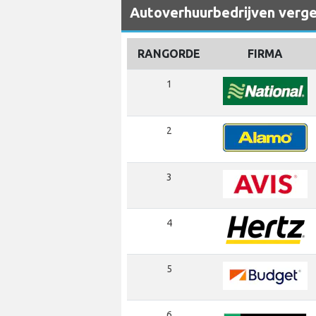
Autoverhuurbedrijven vergel
RANGORDE
FIRMA
1
2
3
4
5
6