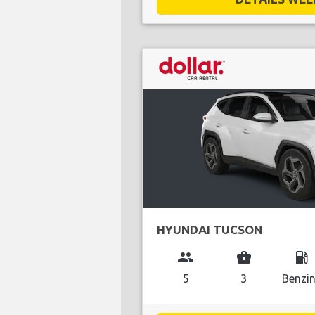
HYUNDAI TUCSON
group
business_center
local_gas_station
5
3
Benzi