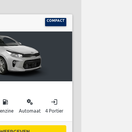
COMPACT
local_gas_station
miscellaneous_services
login
enzine
Automaat
4 Portier
WEERGEVEN...