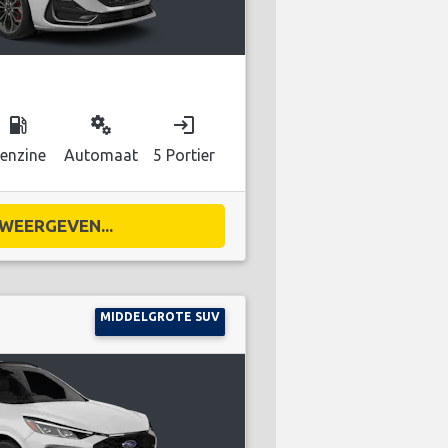
local_gas_station
miscellaneous_services
login
enzine
Automaat
5 Portier
WEERGEVEN...
MIDDELGROTE SUV