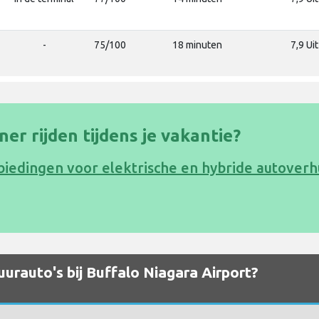
-
75/100
18 minuten
7,9 Ui
oner rijden tijdens je vakantie?
biedingen voor elektrische en hybride autoverh
urauto's bij Buffalo Niagara Airport?