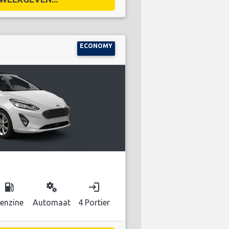
ECONOMY
local_gas_station
miscellaneous_services
login
enzine
Automaat
4 Portier