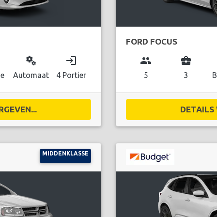
FORD FOCUS
miscellaneous_services
login
group
business_center
ne
Automaat
4 Portier
5
3
B
RGEVEN...
DETAILS 
MIDDENKLASSE