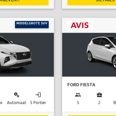
MIDDELGROTE SUV
FORD FIESTA
miscellaneous_services
login
group
business_center
ne
Automaat
5 Portier
5
2
B